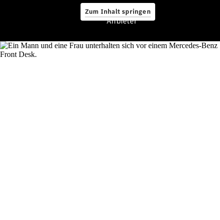
Zum Inhalt springen
Service &
Anbieter
Zubehör
Servicetermin
buchen
Digitale
Extras
Ladelösungen
Unterwegs
laden
Pannen- &
Unfallhilfe
Räder &