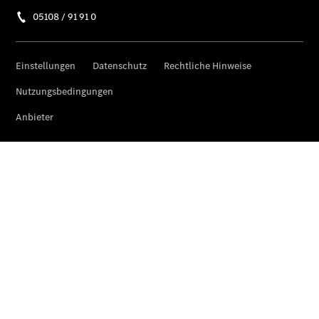
Über uns
Standort &
Öffnungszeiten
Ansprechpartner
Unternehmen
Jobs &
Karriere
Kontaktformular
Servicetermin
buchen