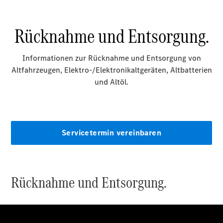
Reifen
Wartung,
Reparatur
&
Garantie
Übersicht
Reparatur
Service &
Garantie
Rückrufe
Ersatzteile