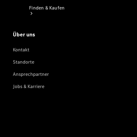
Finden & Kaufen
Übersicht
Serviceangebote
Reifen &
Kompletträder
Teile &
Zubehör
Pannen- &
Schadenhilfe
Reparatur &
Werkstatt
Rückrufe &