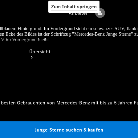
Zum Inhalt springen
Anbieter
lblauem Hintergrund. Im Vordergrund steht ein schwarzes SUV, flanki
ten Ecke des Bildes ist der Schriftzug "Mercedes-Benz Junge Sterne" z
UV im Vordergrund bleibt.
Anbieter
Übersicht
Startseite
ie besten Gebrauchten von Mercedes-Benz mit bis zu 5 Jahren
F
Ansprechpartner
finden
Beratung
vereinbaren
Junge Sterne suchen & kaufen
Servicetermin