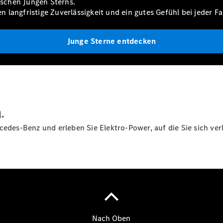
rischen Jungen Sterns.
n langfristige Zuverlässigkeit und ein gutes Gefühl bei jeder Fa
Übersicht
Gebrauchtwagensuche
Junge Sterne entdecken
Junge
Sterne
Junge
Sterne -
elektrisch
Mercedes-
n.
Benz
Online
cedes-Benz und erleben Sie Elektro-Power, auf die Sie sich ve
Store