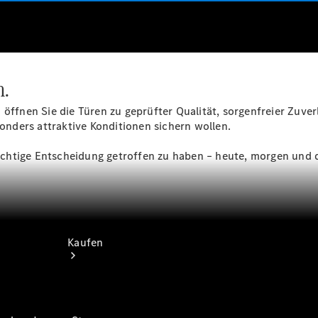
vereinbaren
Servicetermin
buchen
Probefahrt
vereinbaren
Tel:+49
n.
5108 91910
öffnen Sie die Türen zu geprüfter Qualität, sorgenfreier Zuverl
esonders attraktive Konditionen sichern wollen.
 richtige Entscheidung getroffen zu haben – heute, morgen und 
Kaufen