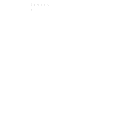
Über uns
Übersicht
Kontakt
Ansprechpartner
Kontaktformular
Unternehmens
News
Events
Junge